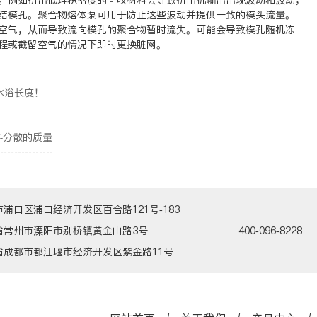
。例如挤出低堆积密度的回收材料会导致挤出机输出出现波动和波动，
结模孔。聚合物熔体泵可用于防止这些波动并提供一致的模头流量。
空气，从而导致流向模孔的聚合物暂时流失。可能会导致模孔随机冻
程或截留空气的情况下即时更换脏网。
水浴长度！
料分散的质量
浦口区浦口经济开发区百合路121号-183
省常州市溧阳市别桥镇黄金山路3号
400-096-8228
都江堰市经济开发区紫金路11号