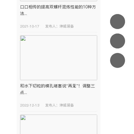
口口相传的提高双螺杆混炼性能的10种方
法...
400-
2021-10-17
发布人：坤威装备
096-
sales@
8228
和水下切粒的模孔堵塞说“再见”！调整三
点...
2022-12-13
发布人：坤威装备