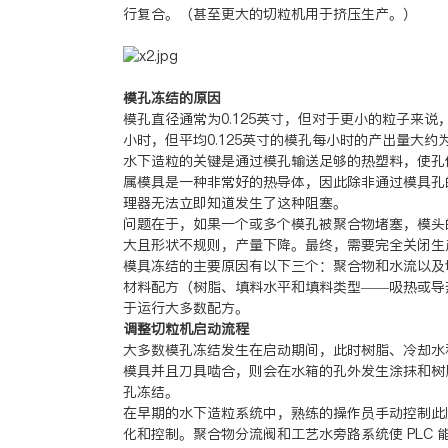
行复合。（甚至更大的切粒机用于挤压生产。）
模孔冻结的原因
模孔直径通常为0.125英寸，但对于更小的粒子来说，可
小时，但平均0.125英寸的模孔每小时的产出量大约为
水下造粒的关键是通过模孔输送足够的热塑料，使孔
属模具是一种非常好的热导体，因此除非通过模具孔
理器无法立即知道发生了这种阻塞。
问题在于，如果一个或多个模孔被聚合物堵塞，模头
大且形状不规则，产量下降。最终，需要完全关闭生
模具冻结的主要原因有以下三个：聚合物和水流以及
材料配方（树脂、填料水平和填料类型——吸热或导
于运行大多数配方。
调整切粒机启动流程
大多数模孔冻结发生在启动期间，此时树脂、冷却水
模具并且刀具啮合，则会在水箱的孔外发生涂抹和树
孔冻结。
在早期的水下造粒系统中，熟练的操作员手动控制此顺序
化和控制。聚合物分流阀和工艺水旁路系统使 PLC 能