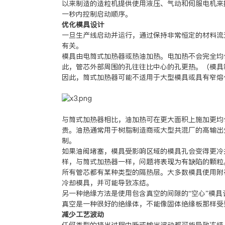
以来制造的造粒机提供使用液压、气动和伺服电机来
一秒内控制启动顺序。
优化模具设计
一旦生产线启动并运行，通过保持非常恒定的材料流
有关。
模具由电筒式加热器或热油加热。电加热不会完全均
此，管芯外部周围的孔往往比中心的孔更热。（模具
因此，筒式加热器可能不适用于大型模具或具有窄熔
与筒式加热器相比，油加热可在更大面积上施加更均
贵。油热通常用于树脂制造商或大型共混厂的高输出
制。
如果油阀堵塞，模具受影响区域的模具孔会变得更冷
样，与筒式加热器一样，问题将表现为有缺陷的颗粒
所有管芯都有某种类型的隔热层。大多数模具使用附
冷却模具，并可能导致冻结。
另一种绝缘方法是使用包含真空的间隙的“空心”模
真空是一种很好的绝缘体，不能像固体绝缘板那样受
减少工艺波动