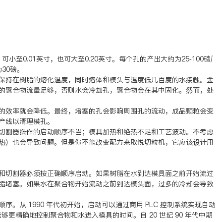
小至0.01英寸，也可大至0.20英寸。每个孔的产出大约为25-100磅/
30磅。
保持在树脂的熔化温度，同时熔体和模头与温度低几百度的水接触。金
的聚合物流量足够，否则水会冷却孔，聚合物会在其中固化。然而，处
的效率就会降低。最终，堵塞的孔会影响周围孔的流动，成品颗粒会变
产线以清理模孔。
切割器操作的启动顺序不当；模具加热和绝热不足和工艺波动。不考虑
热）也会导致问题。但是你不能改变配方来取悦切粒机，它应该设计用
和切割器必须按正确顺序启动。如果树脂在水到达模具面之前开始流过
脂堵塞。如果水在聚合物开始流动之前到达模头面，过多的冷却会导致
。从 1990 年代初开始，启动可以通过商用 PLC 控制系统实现自动
够更精确地控制聚合物和水进入模具的时间。自 20 世纪 90 年代中期