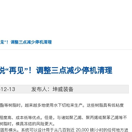
见”！调整三点减少停机清理
说“再见”！调整三点减少停机清理
2-12-13 发布人：坤威装备
碳酸酯等树脂时，越来越多地使用水下切粒来生产。这些树脂具有低粘度
程度高、成本低等优点。但是，与诸如聚乙烯、聚丙烯或聚苯乙烯等不
树脂时，模具冻结的风险更大。
形模头。系统可以设计用于从几百到近 20,000 磅/小时的任何地方进