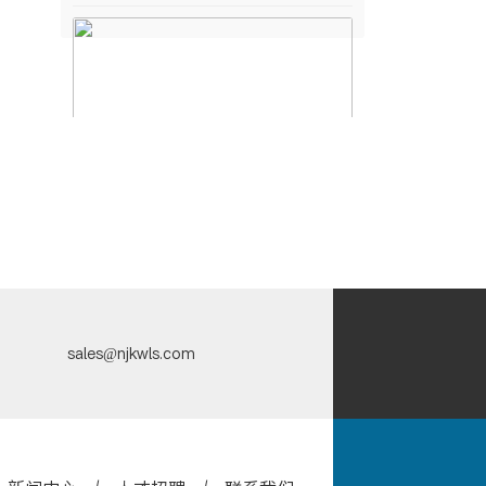
口口相传！提高双螺杆挤出机性能的10种
方...
2022-12-13
发布人：坤威装备
sales@njkwls.com