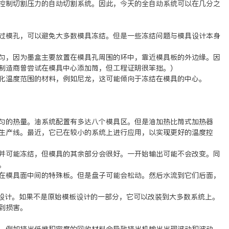
控制切割压力的自动切割系统。因此，今天的全自动系统可以在几分之
过模孔，可以避免大多数模具冻结。但是一些冻结问题与模具设计本身
匀，因为墨盒主要放置在模具孔周围的环中，靠近模具板的外边缘。因
制造商曾尝试在模具中心添加筒，但工程证明很笨拙。）
化温度范围的材料，例如尼龙，这可能倾向于冻结在模具的中心。
匀的热量。油系统配置有多达八个模具区。但是油加热比筒式加热器
生产线。最近，它已在较小的系统上进行应用，以实现更好的温度控
并可能冻结，但模具的其余部分会很好。一开始输出可能不会改变。同
。
在模具面中间的特殊板。但是盘子可能会松动。然后水流到它们后面，
具设计。如果不是原始模板设计的一部分，它可以改装到大多数系统上。
到损害。