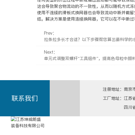
任何类型的挤出过程中断或输出波动都可能导致冻结
这会导致聚合物流动的不一致性，从而以随机方式冻
使用不连续的滑板式换网器也会导致流动中断并截留
结。解决方案是使用连续换网器，它可以在不中断过
Prev：
拉条拉多长才合适？以下步骤帮您算出最科学的
Next：
单元式调整双螺杆“工具组件”，提高色母粒中颜
注册地址：南京市
联系我们
工厂地址：江苏
四川省成都市