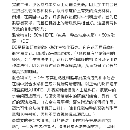
完成工作，那么总成本实际上可能会更低。因此加工商会通
过挤出机尝试各种材料，以寻求廉价且有效的清洗材料。
例如，在美国中西部，许多操作员使用牛饲料玉米，因为它
很容易获得，而且在机器上的清洗效果相当好。这里有两种
有效的自制清除剂：
混合物 #1：50% HDPE（或另一种高粘度树脂）+ 50% 硅
藻土 (DE)
DE是精细研磨的微小海洋生物化石壳。它在花园用品商店
很容易买到。DE看起来像细粉末，但颗粒具有非常锋利的
棱角，会产生擦洗作用。运行片材和薄膜的挤出可以使用这
种清洗剂，因为它有时可以去除模具线，从而节省了冗长的
模具拆卸时间。
混合物 #2：HDPE 或其他粘性树脂与厨房清洁剂和水混合
在桶中混合水浆和三或四罐厨房清洁剂。以正常的吹扫速率
和温度喂入HDPE，并将浆料缓慢倒入主进料口。浆液中的
水会闪蒸成蒸汽，与厨房清洁剂中的研磨剂结合，具有非常
好的清洁效果。（安全注意事项：警告附近的任何操作员，
蒸汽可能会从挤出机开口排出。除非佩戴完整的聚碳酸酯面
罩和长袖衬衫，否则不要直视模具或通风口。）
最重要的是经常清洗。目的是防止旧材料在金属表面“烘
烤”。一旦发生这种情况，清洗通常无法去除材料，手动剥