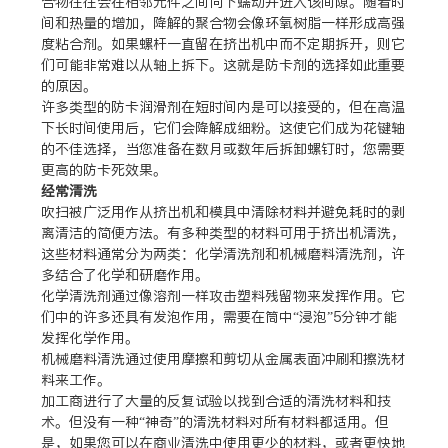
合物往往会在相邻元件之间向下蠕动并进入该间隙。随着时
间和热量的增加，降解的聚合物会像环氧树脂一样形成高强
度粘合剂。如果螺杆一直留在挤出机中而不定期拆开，则它
们可能非常难以从轴上拆下。这就是防卡剂的选择如此重要
的原因。
许多类型的防卡润滑剂在短时间内是可以接受的，但在高温
下长时间使用后，它们会降解成细粉。这使它们成为花键轴
的不佳选择，当您准备在数月或数年后拆卸螺钉时，您需要
更高的防卡死效果。
经常清洗
吹扫被广泛用作从挤出机和模具中清除材料并避免耗时的剥
离清洁的简便方法。有多种类型的材料可用于挤出机清洗，
这些材料通常分为两类：化学清洗剂和机械磨料清洗剂，许
多结合了化学和研磨作用。
化学清洗剂通过像溶剂一样攻击塑料残留物来发挥作用。它
们中的许多还具有发泡作用，需要在筒中“浸泡”5分钟才能
发挥化学作用。
机械磨料清洗通过使用摩擦和剪切从金属表面冲刷和擦洗材
料来工作。
加工商进行了大量的反复试验以找到合适的清洗材料和技
术。但没有一种“神奇”的清洗材料对所有材料都适用。但
是，如果您可以在商业清洗中使用更少的材料，或者更快地