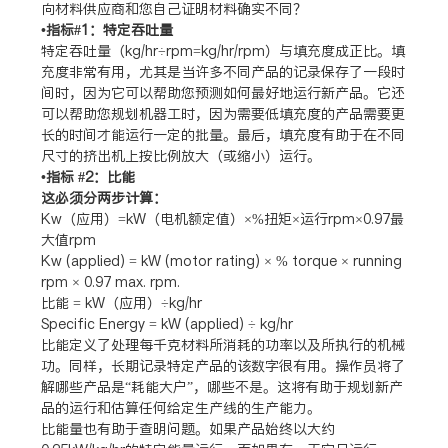
向材料供应商和您自己证明材料确实不同？
•指标#1：特定吞吐量
特定吞吐量（kg/hr÷rpm=kg/hr/rpm）与填充度成正比。填
充度非常有用，尤其是当许多不同产品的记录保存了一段时
间时，因为它可以帮助您预测如何最好地运行新产品。它还
可以帮助您规划机器工时，因为需要低填充度的产品需要更
长的时间才能运行一定的批量。最后，填充度有助于在不同
尺寸的挤出机上按比例放大（或缩小）运行。
•指标 #2：比能
这必须分两步计算：
Kw（应用）=kW（电机额定值）×%扭矩×运行rpm×0.97最
大值rpm
Kw (applied) = kW (motor rating) × % torque × running
rpm × 0.97 max. rpm.
比能 = kW（应用）÷kg/hr
Specific Energy = kW (applied) ÷ kg/hr
比能定义了处理每千克材料所消耗的功率以及所执行的机械
功。同样，长期记录特定产品的该数字很有用。操作员将了
解哪些产品是“耗能大户”，哪些不是。这将有助于规划新产
品的运行和估算任何给定生产线的生产能力。
比能量也有助于查明问题。如果产品始终以大约