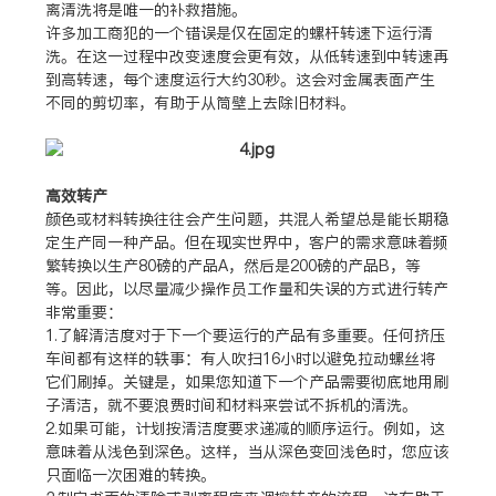
离清洗将是唯一的补救措施。
许多加工商犯的一个错误是仅在固定的螺杆转速下运行清
洗。在这一过程中改变速度会更有效，从低转速到中转速再
到高转速，每个速度运行大约30秒。这会对金属表面产生
不同的剪切率，有助于从筒壁上去除旧材料。
高效转产
颜色或材料转换往往会产生问题，共混人希望总是能长期稳
定生产同一种产品。但在现实世界中，客户的需求意味着频
繁转换以生产80磅的产品A，然后是200磅的产品B，等
等。因此，以尽量减少操作员工作量和失误的方式进行转产
非常重要：
1.了解清洁度对于下一个要运行的产品有多重要。任何挤压
车间都有这样的轶事：有人吹扫16小时以避免拉动螺丝将
它们刷掉。关键是，如果您知道下一个产品需要彻底地用刷
子清洁，就不要浪费时间和材料来尝试不拆机的清洗。
2.如果可能，计划按清洁度要求递减的顺序运行。例如，这
意味着从浅色到深色。这样，当从深色变回浅色时，您应该
只面临一次困难的转换。