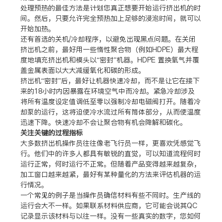
处理预热的最佳方法是计划您真正想要开始运行挤出机的时
间。然后，只要允许完全预热加上足够的浸泡时间，就可以
开始加热。
还有首选的关机/冷却程序，以避免出现黑点问题。在关闭
挤出机之前，最好用一些惰性聚合物（例如HDPE）最大程
度地填充挤出机和模头以“密封”机器。HDPE 置换氧气并覆
盖金属表面以大大减缓氧化和碳的形成。
挤出机“密封”后，最好让机器快速冷却，而不是让它在接下
来的18小时内因暴露在环境空气中而冷却。紧急冷却涉及
将所有温度设定值调低至零以强制冷却电磁阀打开。随着冷
却泵的运行，这将迫使冷水流过所有筒体部分，从而使温度
迅速下降。快速冷却不会让聚合物有机会降解和碳化。
关注关键的过程指标
大多数挤出机操作员往往像老飞行员一样，更喜欢凭感觉飞
行。他们中的许多人都具有敏锐的直觉，可以知道流程何时
运行正常，何时运行不正常。但随着产品变得越来越复杂，
加工窗口越来越紧，最好有某种量化的方法来评估机器的运
行情况。
一个常见的例子是当操作员确信材料有些不同时。生产线的
运行会大不一样。如果联系材料供应商，它可能会说其QC
记录显示该材料与以往一样。没有一些真实的数字，您如何