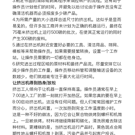
3.制定书面的清除或剥离程序来调控转产的流程。这有助于
操作员计划他们的时间，并避免以后讨论由于操作员没有正
确清洁机器而必须报废多少磅产品。
4.为所需产量的大小选择合适尺寸的挤出机。这似乎是显而
易见的，但许多加工商并未计划为正确的机器运行，最终在
75毫米挤出机上运行500磅的批次，在使其正常运行的同时
产生300磅的废料。
5.通过在挤出机附近安置好必要的工具、清洁用品、筛网、
模板等来帮助操作员。如果需要频繁转换，设置一个工作
站，让操作员需要的一切都在他身边。
6.研究进出过程区域的原材料和最终产品流。尽量安排它以
减少操作员的工作量，操作员移动料管和调整输送设备的次
数越少，他们就越能专注于最大化运行时间。
让挤出机得到热身/放松
挤出工人倾向于让机器一直保持高温。操作员通常在早上
7:00进入工厂的那一刻就打开加热区。如果您真的要在早上
8:00启动挤出机，这没有任何问题。但人们常常因维护工作
而分心，挤出机闲置，一次加热到完全工作温度数小时。
这是一种不好的做法，因为它会让聚合物烘烤到螺杆和机筒
上。一旦被烘烤，材料将继续降解和碳化，清洗很难去除这
种材料。更糟糕的是，当挤出机运行产品时，黑色斑点会周
期性地从螺杆和机筒上剥落，污染产品并引起客户投诉。