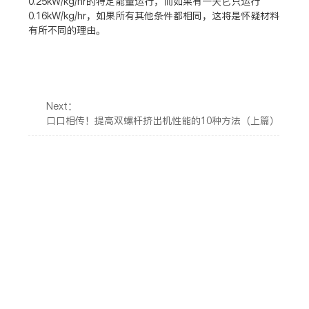
0.25kW/kg/hr的特定能量运行，而如果有一天它只运行
0.16kW/kg/hr，如果所有其他条件都相同，这将是怀疑材料
有所不同的理由。
Next：
口口相传！提高双螺杆挤出机性能的10种方法（上篇）
江苏坤威朗盛装备科技有限公司
注册地址：南京市浦口区浦口经济开发区百合路121
号-183
工厂地址：四川省成都市都江堰市光泰路9号
江苏省常州市溧阳市别桥镇黄金山路3号
电话：400-096-8228